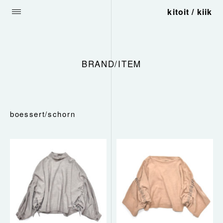
kitoit / kiik
BRAND/ITEM
boessert/schorn