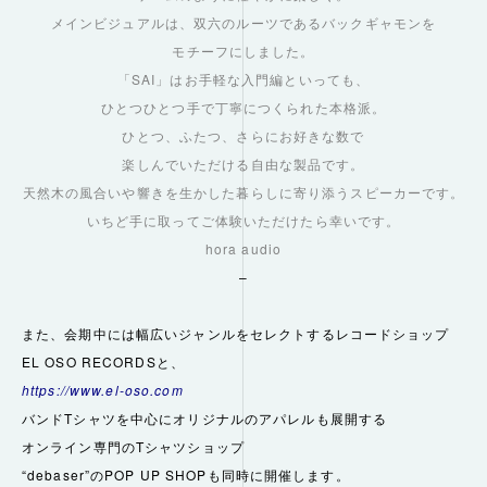
メインビジュアルは、双六のルーツであるバックギャモンを
モチーフにしました。
「SAI」はお手軽な入門編といっても、
ひとつひとつ手で丁寧につくられた本格派。
ひとつ、ふたつ、さらにお好きな数で
楽しんでいただける自由な製品です。
天然木の風合いや響きを生かした暮らしに寄り添うスピーカーです。
いちど手に取ってご体験いただけたら幸いです。
hora audio
–
また、会期中には幅広いジャンルをセレクトするレコードショップ
E
L OSO RECORDS
と、
https://www.el-oso.com
バンドTシャツを中心にオリジナルのアパレル
も展開する
オンライン専門のTシャツショップ
“debaser”
のPOP UP SHOPも同時に開催します。