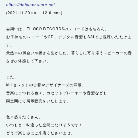
https://debaser-store.net
(2021.11.20 sat – 12.6 mon)
会期中は、EL OSO RECORDSのレコードはもちろん、
お手持ちのレコードやCD
、デジタル音源もSAIでご視聴いただけま
す。
天然木の風合いや
響きを生かした、暮らしに寄り添うスピーカーの音
をぜひ体感して
下さい。
–
また、
kiikセレクトの古着やデザイナーズの洋服、
音楽にまつわる色々、カセットプレーヤーや音源なども
同空間にて展示販売をいたします。
色々盛りだくさん。
いつもと一味違った空間になりそうです！
どうぞ楽しみにご来店くださいませ。